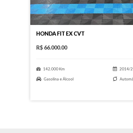
HONDA FIT EX CVT
R$ 66.000.00
142.000 Km
2014/2
Gasolina e Álcool
Automá