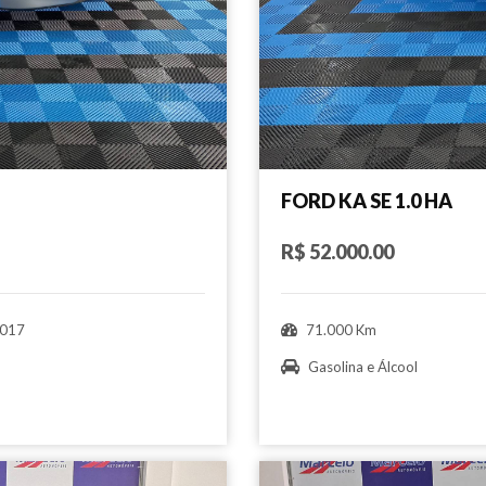
FORD KA SE 1.0 HA
R$ 52.000.00
017
71.000 Km
Gasolina e Álcool